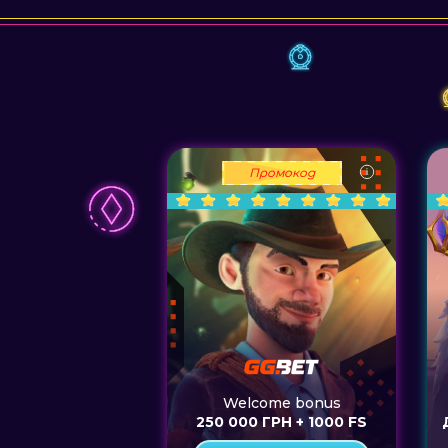
Промокод
Welcome bonus
250 000 ГРН + 1000 FS