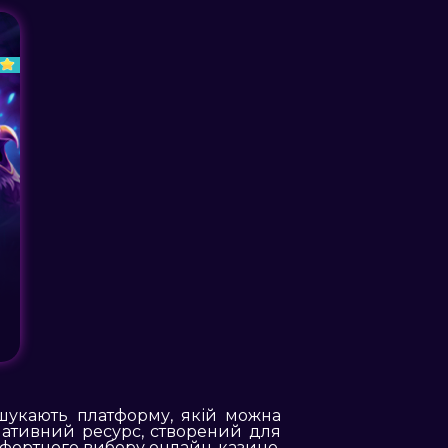
 шукають платформу, якій можна
рмативний ресурс, створений для
омфортного вибору онлайн-казино.