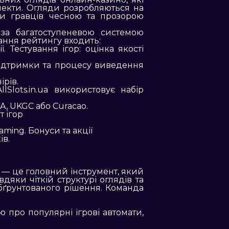
спекти. Огляди розробляються на
ти гравців чесною та прозорою
 за багатоступеневою системою
ання рейтингу входить:
. Тестування ігор: оцінка якості
 підтримки та процесу виведення
ірів.
Slots.in.ua використовує набір
A, UKGC або Curacao.
т ігор
aming. Бонуси та акції
ів.
о — це головний інструмент, який
дяки чіткій структурі оглядів та
бґрунтованого рішення. Команда
ю про популярні ігрові автомати,