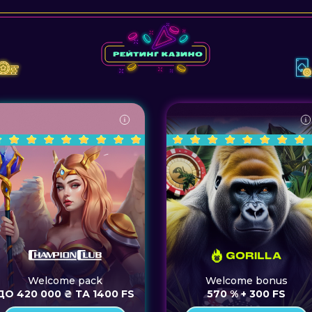
Welcome pack
Welcome bonus
ДО 420 000 ₴ ТА 1400 FS
570 % + 300 FS