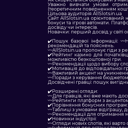
Уважно вивчати умови отрима
(теоретичним поверненням коштів
Цільова аудиторія AllSlots.in.ua
Сайт AllSlots.in.ua орієнтовани
бонуси та ігрові автомати. Платф
досвіду чи інтересів.
Новачки: перший досвід у світі 
✔️Пошук базової інформації: 〰
рекомендацій та пояснень.
〰️AllSlots.in.ua пропонує гіди з
✔️Рейтинг казино для початківц
можливістю безкоштовної гри.
〰️Рекомендації щодо вибору слот
✔️Мотивація до відповідальної г
〰️Важливий акцент на уникненні
〰️Поради з керування бюджетом і
Досвідчені гравці: пошук вигід
✔️Розширені огляди:
〰️Для гравців, які вже мають досв
〰️Рейтинги платформ з акцентом 
✔️Порівняння бонусних програм:
〰️Таблиці з умовами відіграшу, д
〰️Рекомендації для отримання ма
✔️Новинки індустрії:
〰️Огляди нових слотів, які варто
〰️Інформація про останні тенденц