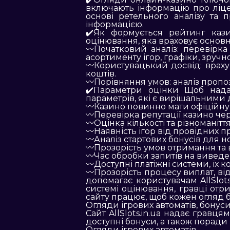
включають інформацію про ліцен
основі ретельного аналізу та
інформацією.
✔️Як формується рейтинг кази
оцінювання, яка враховує основн
〰️Початковий аналіз: перевірка 
асортименту ігор, графіки, зручнос
〰️Користувацький досвід: враху
коштів.
〰️Порівняння умов: аналіз пропоз
✔️Параметри оцінки Щоб надати
параметрів, які є вирішальними 
〰️Казино повинно мати офіційну 
〰️Перевірка репутації казино че
〰️Оцінка кількості та різноманіття 
〰️Наявність ігор від провідних пр
〰️Аналіз стартових бонусів для но
〰️Прозорість умов отримання та 
〰️Час обробки запитів на виведе
〰️Доступні платіжні системи, їх ком
〰️Прозорість процесу виплат, ві
допомагає користувачам AllSlots
системі оцінювання, гравці от
сайту працює, щоб кожен огляд б
Огляди ігрових автоматів, бонус
Сайт AllSlots.in.ua надає гравц
доступні бонуси, а також поради
Огляди ігрових автоматів