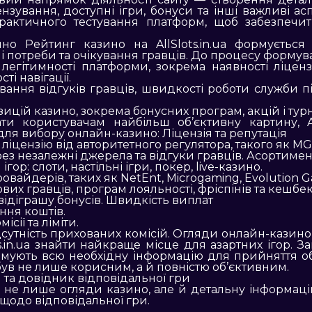
_
Терпіння! Ми отримали ваш номер у роботу
зування, доступні ігри, бонуси та інші важливі а
Тепер ви будете в курсі нових бонусів
і якнайшвидше виключимо його з розсилки.
 практичного тестування платформ, щоб забезпечи
но Рейтинг казино на AllSlots.in.ua формується
і потреби та очікування гравців. До процесу формув
легітимності платформи, зокрема наявності ліцензії
ті навігації.
вання відгуків гравців, швидкості роботи служби
Реєструючись, ви погоджуєтесь
ицій казино, зокрема бонусних програм, акцій і турн
з угодою користувача.
 користувачам найбільш об’єктивну картину, All
для вибору онлайн-казино: Ліцензія та репутація
ліцензію від авторитетного регулятора, такого як MG
рез незалежні джерела та відгуки гравців. Асортимен
ігор: слоти, настільні ігри, покер, live-казино.
овайдерів, таких як NetEnt, Microgaming, Evolution G
вих гравців, програм лояльності, фріспінів та кешбек
відіграшу бонусів. Швидкість виплат
ння коштів.
ісії та ліміти.
дсутність прихованих комісій. Огляди онлайн-казин
.in.ua знайти найкраще місце для азартних ігор. Зав
римують всю необхідну інформацію для прийняття о
ув не лише корисним, а й повністю об’єктивним.
и та довідник відповідальної гри
ям не лише огляди казино, але й детальну інформаці
 щодо відповідальної гри.