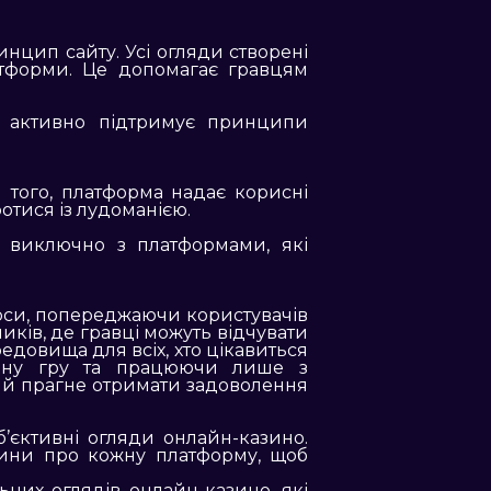
инцип сайту. Усі огляди створені
латформи. Це допомагає гравцям
.ua активно підтримує принципи
м того, платформа надає корисні
отися із лудоманією.
ює виключно з платформами, які
сурси, попереджаючи користувачів
ків, де гравці можуть відчувати
едовища для всіх, хто цікавиться
альну гру та працюючи лише з
ий прагне отримати задоволення
б’єктивні огляди онлайн-казино.
тини про кожну платформу, щоб
них оглядів онлайн-казино, які